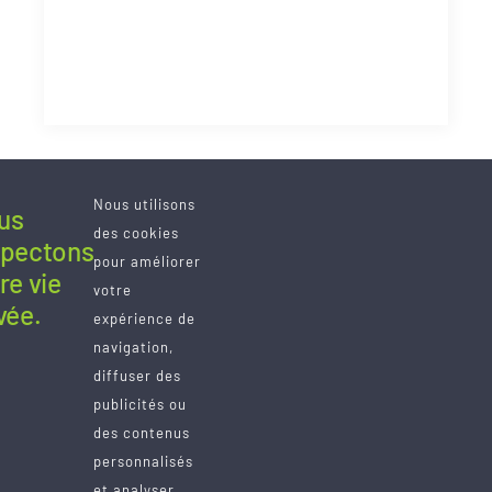
Nous utilisons
us
des cookies
spectons
pour améliorer
re vie
votre
vée.
À propos
expérience de
navigation,
diffuser des
Hortivert est une entreprise de Saint-
publicités ou
Hyacinthe leader dans l’entretien de pelouse
des contenus
depuis plusieurs années. Nous vous assurons
personnalisés
un service personnalisé et adapté à vos
et analyser